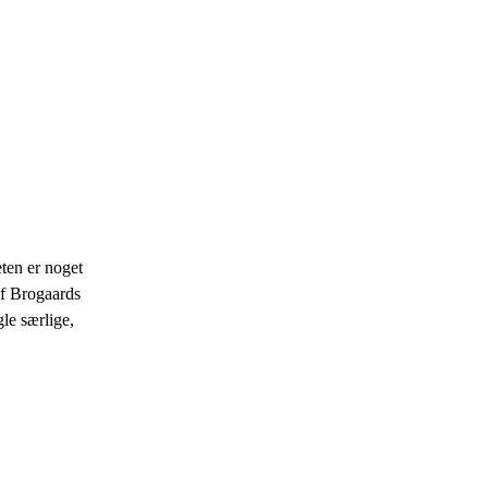
ten er noget
af Brogaards
le særlige,