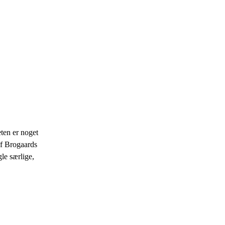
ten er noget
af Brogaards
le særlige,