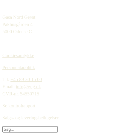
Gasa Nord Grønt
Pakhusgården 4
5000 Odense C
Cookiesamtykke
Persondatapolitik
Tlf.
+45 89 30 15 00
Email:
info@gng.dk
CVR-nr. 54550715
Se kontrolrapport
Salgs- og leveringsbetingelser