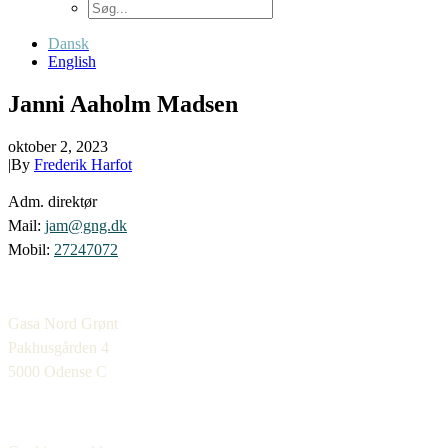
Dansk
English
Janni Aaholm Madsen
oktober 2, 2023
|
By
Frederik Harfot
Adm. direktør
Mail:
jam@gng.dk
Mobil:
27247072
Gasa Nord Grønt
Pakhusgården 4
5000 Odense C