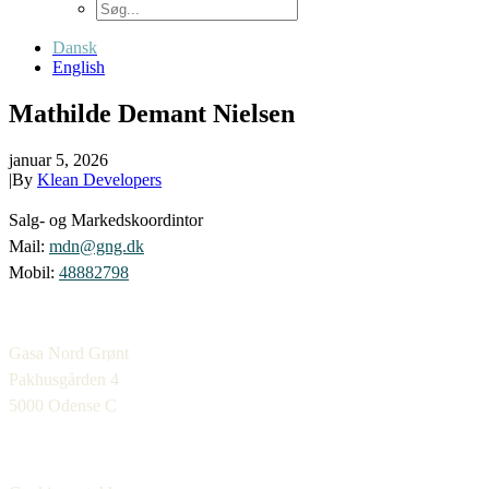
Dansk
English
Mathilde Demant Nielsen
januar 5, 2026
|
By
Klean Developers
Salg- og Markedskoordintor
Mail:
mdn@gng.dk
Mobil:
48882798
Gasa Nord Grønt
Pakhusgården 4
5000 Odense C