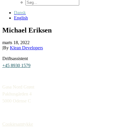
Dansk
English
Michael Eriksen
marts 18, 2022
|
By
Klean Developers
Driftsassistent
+45 8930 1579
Gasa Nord Grønt
Pakhusgården 4
5000 Odense C
Cookiesamtykke