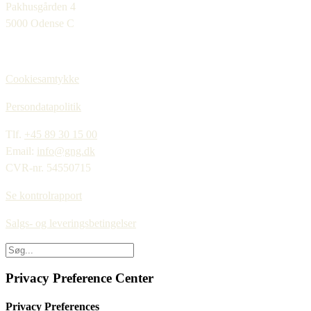
Pakhusgården 4
5000 Odense C
Cookiesamtykke
Persondatapolitik
Tlf.
+45 89 30 15 00
Email:
info@gng.dk
CVR-nr. 54550715
Se kontrolrapport
Salgs- og leveringsbetingelser
Privacy Preference Center
Privacy Preferences