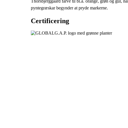
Thorsbjerggaard farve til bl.a. orange, grøn og gul, nå
pyntegræskar begynder at pryde markerne.
Certificering