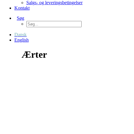
Salgs- og leveringsbetingelser
Kontakt
Søg
Dansk
English
Ærter