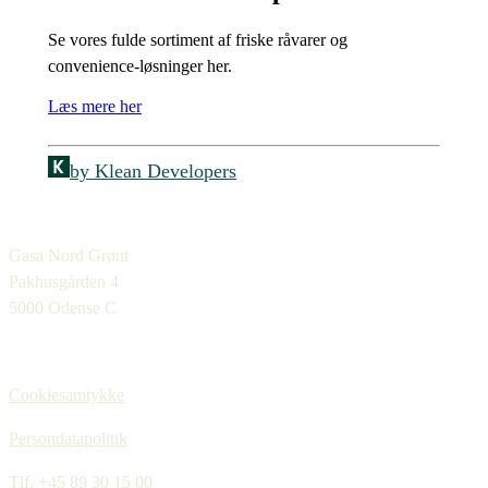
Se vores fulde sortiment af friske råvarer og
convenience-løsninger her.
Læs mere her
by Klean Developers
Gasa Nord Grønt
Pakhusgården 4
5000 Odense C
Cookiesamtykke
Persondatapolitik
Tlf.
+45 89 30 15 00